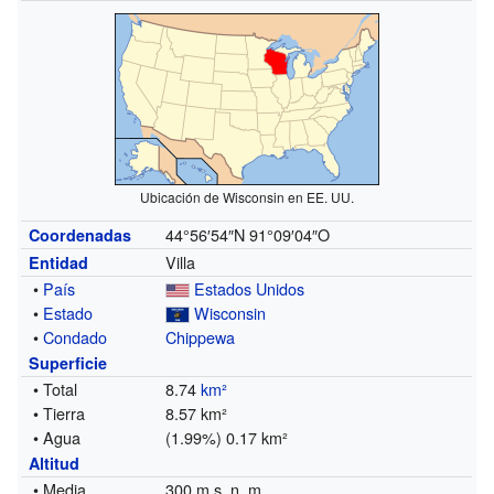
Ubicación de Wisconsin en EE. UU.
44°56′54″N
91°09′04″O
Coordenadas
Villa
Entidad
•
País
Estados Unidos
•
Estado
Wisconsin
•
Condado
Chippewa
Superficie
• Total
8.74
km²
• Tierra
8.57 km²
• Agua
(1.99%) 0.17 km²
Altitud
• Media
300 m s. n. m.