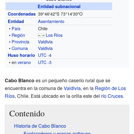
Entidad subnacional
39°46′42″S
73°14′30″O
Coordenadas
Asentamiento
Entidad
•
País
Chile
•
Región
Los Ríos
•
Provincia
Valdivia
•
Comuna
Valdivia
UTC -4
Huso horario
• en
verano
UTC -3
Cabo Blanco
es un pequeño caserío rural que se
encuentra en la comuna de
Valdivia
, en la
Región de Los
Ríos
, Chile. Está ubicado en la orilla este del
río Cruces
.
Contenido
Historia de Cabo Blanco
Exploradores y mapas antiguos