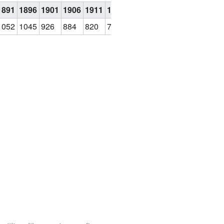
1891
1896
1901
1906
1911
1921
1926
1931
1936
1946
1
1052
1045
926
884
820
770
773
708
630
630
5