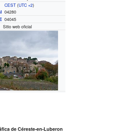
CEST
(
UTC +2
)
04280
l
04045
E
Sitio web oficial
fica de Céreste-en-Luberon