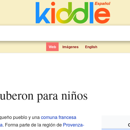
Web
Imágenes
English
Luberon para niños
queño pueblo y una
comuna francesa
ia
. Forma parte de la región de
Provenza-