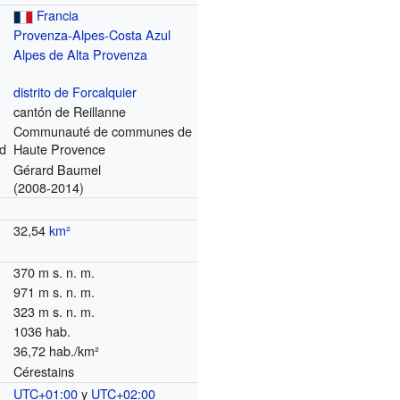
Francia
Provenza-Alpes-Costa Azul
Alpes de Alta Provenza
o
distrito de Forcalquier
cantón de Reillanne
Communauté de communes de
d
Haute Provence
Gérard Baumel
(2008-2014)
32,54
km²
370 m s. n. m.
971 m s. n. m.
323 m s. n. m.
1036 hab.
36,72 hab./km²
Cérestains
UTC+01:00
y
UTC+02:00
o