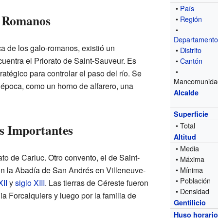
•
País
y Romanos
•
Región
•
Departament
 de los galo-romanos, existió un
•
Distrito
entra el Priorato de Saint-Sauveur. Es
•
Cantón
•
ratégico para controlar el paso del río. Se
Mancomunida
época, como un horno de alfarero, una
Alcalde
Superficie
• Total
s Importantes
Altitud
• Media
rato de Carluc. Otro convento, el de Saint-
• Máxima
on la Abadía de San Andrés en Villeneuve-
• Mínima
• Población
XII
y
siglo XIII
. Las tierras de Céreste fueron
• Densidad
ia Forcalquiers y luego por la familia de
Gentilicio
Huso horari