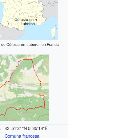
Céreste-en-
Luberon
n de Céreste-en-Luberon en Francia
43°51′21″N
5°35′14″E
s
Comuna francesa