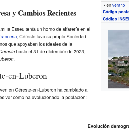
• en
verano
esa y Cambios Recientes
Código posta
Código INSE
familia Estieu tenía un horno de alfarería en el
francesa
, Céreste tuvo su propia Sociedad
anos que apoyaban los ideales de la
Céreste
hasta el 31 de diciembre de 2023,
uberon
.
ste-en-Luberon
iven en Céreste-en-Luberon ha cambiado a
des ver cómo ha evolucionado la población:
Evolución demográ