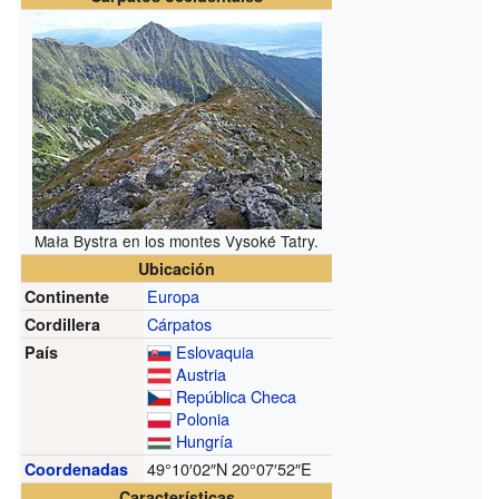
Mała Bystra en los montes Vysoké Tatry.
Ubicación
Europa
Continente
Cárpatos
Cordillera
Eslovaquia
País
Austria
República Checa
Polonia
Hungría
49°10′02″N
20°07′52″E
Coordenadas
Características