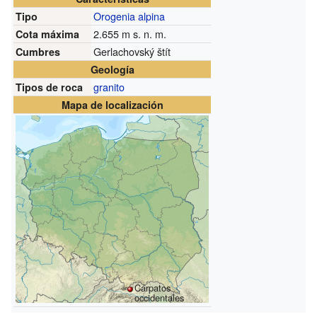
Orogenia alpina
Tipo
2.655
m s. n. m.
Cota máxima
Gerlachovský štít
Cumbres
Geología
granito
Tipos de roca
Mapa de localización
Cárpatos
occidentales