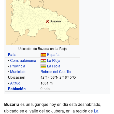
Buzarra
Ubicación de Buzarra en La Rioja
España
País
•
Com. autónoma
La Rioja
•
Provincia
La Rioja
•
Municipio
Robres del Castillo
Ubicación
42°14′58″N
2°18′45″O
•
Altitud
1031 m
0 hab.
Población
Buzarra
es un lugar que hoy en día está deshabitado,
ubicado en el valle del río Jubera, en la región de
La