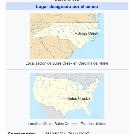
Lugar designado por el censo
Buies Creek
Localización de Buies Creek en Carolina del Norte
Buies Creek
Localización de Buies Creek en Estados Unidos
35°24′37″N
78°44′20″O
Coordenadas