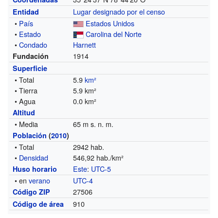
Lugar designado por el censo
Entidad
•
País
Estados Unidos
•
Estado
Carolina del Norte
•
Condado
Harnett
1914
Fundación
Superficie
• Total
5.9
km²
• Tierra
5.9 km²
• Agua
0.0 km²
Altitud
• Media
65 m s. n. m.
Población
(
2010
)
• Total
2942 hab.
•
Densidad
546,92 hab./km²
Este
:
UTC-5
Huso horario
• en
verano
UTC-4
27506
Código ZIP
910
Código de área