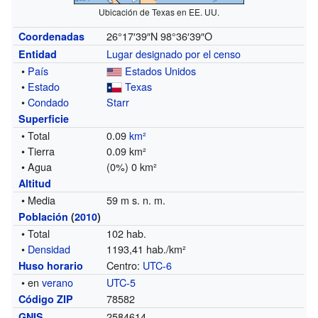
Ubicación de Texas en EE. UU.
26°17′39″N
98°36′39″O
Coordenadas
Lugar designado por el censo
Entidad
•
País
Estados Unidos
•
Estado
Texas
•
Condado
Starr
Superficie
• Total
0.09
km²
• Tierra
0.09 km²
• Agua
(0%) 0 km²
Altitud
• Media
59 m s. n. m.
Población
(
2010
)
• Total
102 hab.
•
Densidad
1193,41 hab./km²
Centro:
UTC-6
Huso horario
• en
verano
UTC-5
78582
Código ZIP
2584614
GNIS