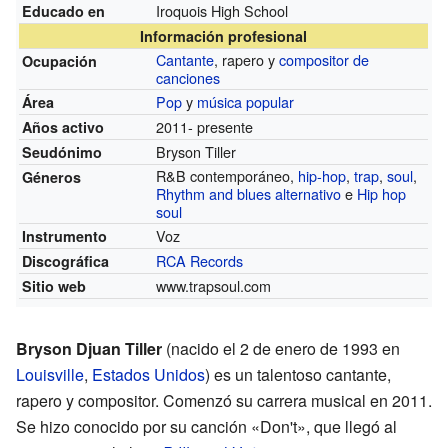
Iroquois High School
Educado en
Información profesional
Cantante
, rapero y
compositor de
Ocupación
canciones
Pop
y
música popular
Área
2011- presente
Años activo
Bryson Tiller
Seudónimo
R&B contemporáneo,
hip-hop
,
trap
,
soul
,
Géneros
Rhythm and blues alternativo
e
Hip hop
soul
Voz
Instrumento
RCA Records
Discográfica
www.trapsoul.com
Sitio web
Bryson Djuan Tiller
(nacido el 2 de enero de 1993 en
Louisville
,
Estados Unidos
) es un talentoso cantante,
rapero y compositor. Comenzó su carrera musical en 2011.
Se hizo conocido por su canción «Don't», que llegó al