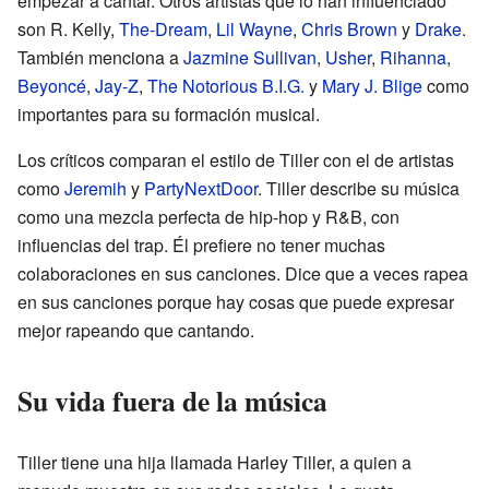
empezar a cantar. Otros artistas que lo han influenciado
son R. Kelly,
The-Dream
,
Lil Wayne
,
Chris Brown
y
Drake
.
También menciona a
Jazmine Sullivan
,
Usher
,
Rihanna
,
Beyoncé
,
Jay-Z
,
The Notorious B.I.G.
y
Mary J. Blige
como
importantes para su formación musical.
Los críticos comparan el estilo de Tiller con el de artistas
como
Jeremih
y
PartyNextDoor
. Tiller describe su música
como una mezcla perfecta de hip-hop y R&B, con
influencias del trap. Él prefiere no tener muchas
colaboraciones en sus canciones. Dice que a veces rapea
en sus canciones porque hay cosas que puede expresar
mejor rapeando que cantando.
Su vida fuera de la música
Tiller tiene una hija llamada Harley Tiller, a quien a