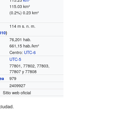
115.03 km²
(0.2%) 0.23 km²
114 m s. n. m.
010
)
76,201 hab.
661,15 hab./km²
Centro:
UTC-6
o
UTC-5
77801, 77802, 77803,
77807 y 77808
979
ea
2409927
Sitio web oficial
ciudad.