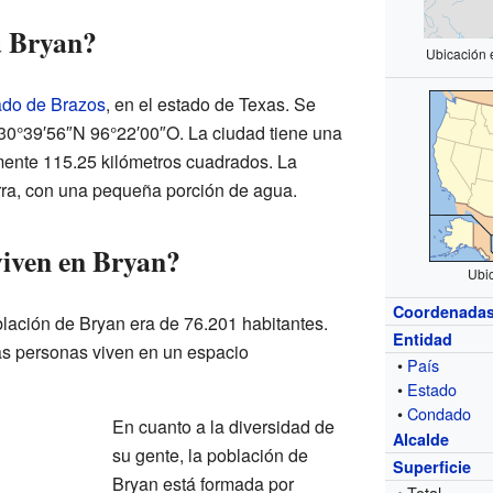
a Bryan?
Ubicación 
do de Brazos
, en el estado de Texas. Se
30°39′56″N 96°22′00″O. La ciudad tiene una
mente 115.25 kilómetros cuadrados. La
erra, con una pequeña porción de agua.
iven en Bryan?
Ubi
Coordenada
lación de Bryan era de 76.201 habitantes.
Entidad
as personas viven en un espacio
•
País
•
Estado
•
Condado
En cuanto a la diversidad de
Alcalde
su gente, la población de
Superficie
Bryan está formada por
• Total