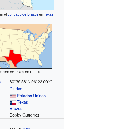
en el
condado de Brazos
en
Texas
cación de Texas en EE. UU.
30°39′56″N
96°22′00″O
s
Ciudad
Estados Unidos
Texas
Brazos
Bobby Gutierrez
115.25
km²