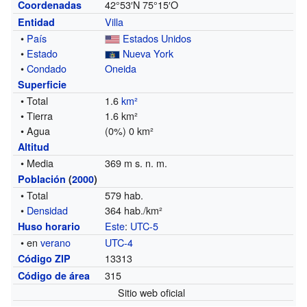
42°53′N
75°15′O
Coordenadas
Villa
Entidad
•
País
Estados Unidos
•
Estado
Nueva York
•
Condado
Oneida
Superficie
• Total
1.6
km²
• Tierra
1.6 km²
• Agua
(0%) 0 km²
Altitud
• Media
369 m s. n. m.
Población
(
2000
)
• Total
579 hab.
•
Densidad
364 hab./km²
Este
:
UTC-5
Huso horario
• en
verano
UTC-4
13313
Código ZIP
315
Código de área
Sitio web oficial