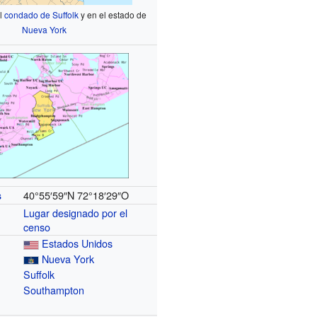
el
condado de Suffolk
y en el estado de
Nueva York
40°55′59″N
72°18′29″O
s
Lugar designado por el
censo
Estados Unidos
Nueva York
Suffolk
Southampton