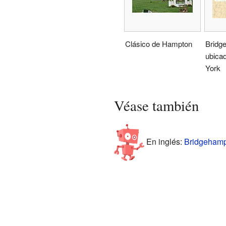
Clásico de Hampton
Bridg
ubica
York
Véase también
En inglés:
Bridgehampt