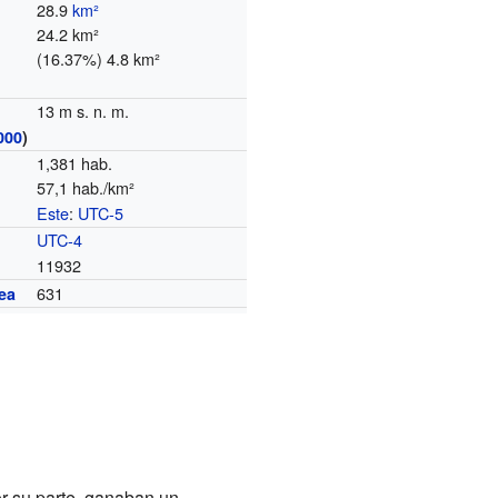
28.9
km²
24.2 km²
(16.37%) 4.8 km²
13 m s. n. m.
000
)
1,381 hab.
57,1 hab./km²
Este
:
UTC-5
o
UTC-4
11932
631
ea
r su parte, ganaban un