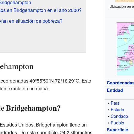
Bridgehampton
Ubicación en 
sos en Bridgehampton en el año 2000?
ían en situación de pobreza?
gehampton
 coordenadas 40°55′59″N 72°18′29″O. Esto
Coordenada
ción exacta en un mapa.
Entidad
•
País
 de Bridgehampton?
•
Estado
•
Condado
•
Pueblo
 Estados Unidos, Bridgehampton tiene un
Superficie
uadrados. De esta superficie, 24.2 kilómetros