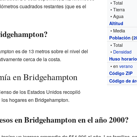
• Total
ilómetros cuadrados restantes (que es el
• Tierra
• Agua
Altitud
• Media
Bridgehampton?
Población
(
2
• Total
mpton es de 13 metros sobre el nivel del
•
Densidad
ativamente cerca de la costa.
Huso horari
• en
verano
Código ZIP
mía en Bridgehampton
Código de ár
 Censo de los Estados Unidos recopiló
 y los hogares en Bridgehampton.
esos en Bridgehampton en el año 2000?
enían un ingreso promedio de $54,896 al año. Las familias, po