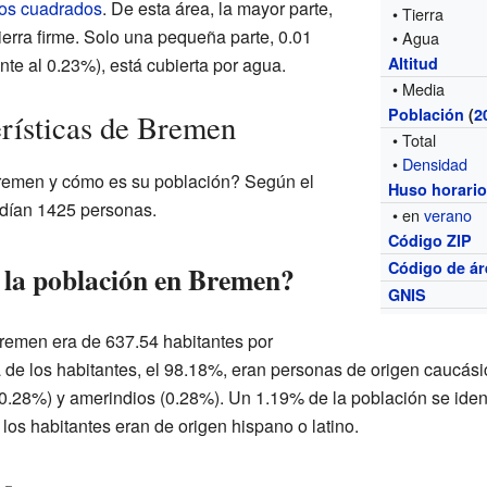
ros cuadrados
. De esta área, la mayor parte,
• Tierra
ierra firme. Solo una pequeña parte, 0.01
• Agua
te al 0.23%), está cubierta por agua.
Altitud
• Media
Población
(
2
erísticas de Bremen
• Total
•
Densidad
remen y cómo es su población? Según el
Huso horari
idían 1425 personas.
• en
verano
Código ZIP
Código de ár
 la población en Bremen?
GNIS
emen era de 637.54 habitantes por
 de los habitantes, el 98.18%, eran personas de origen caucá
0.28%) y amerindios (0.28%). Un 1.19% de la población se iden
 los habitantes eran de origen hispano o latino.