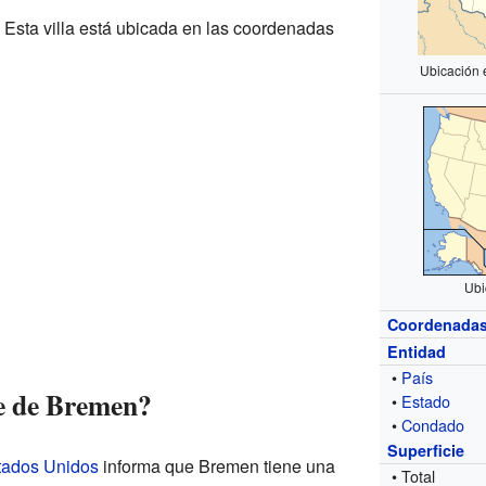
sta villa está ubicada en las coordenadas
Ubicación 
Ubi
Coordenada
Entidad
•
País
ie de Bremen?
•
Estado
•
Condado
Superficie
stados Unidos
informa que Bremen tiene una
• Total