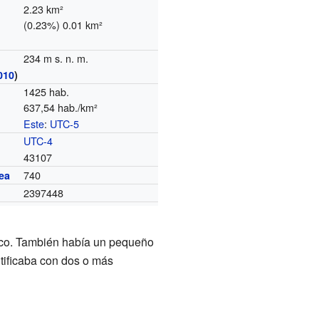
2.23 km²
(0.23%) 0.01 km²
234 m s. n. m.
010
)
1425 hab.
637,54 hab./km²
Este
:
UTC-5
o
UTC-4
43107
740
ea
2397448
sico. También había un pequeño
tificaba con dos o más