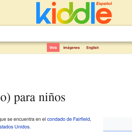
Web
Imágenes
English
o) para niños
ue se encuentra en el
condado de Fairfield
,
stados Unidos
.