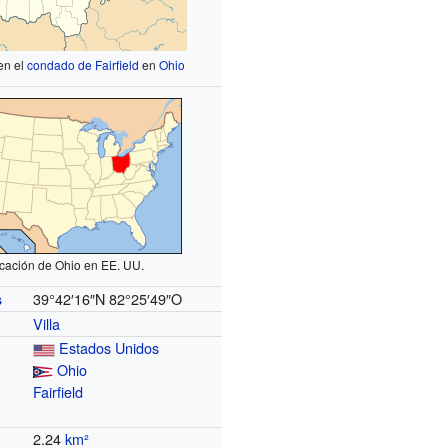
en el
condado de Fairfield
en
Ohio
cación de Ohio en EE. UU.
39°42′16″N
82°25′49″O
s
Villa
Estados Unidos
Ohio
Fairfield
2.24
km²