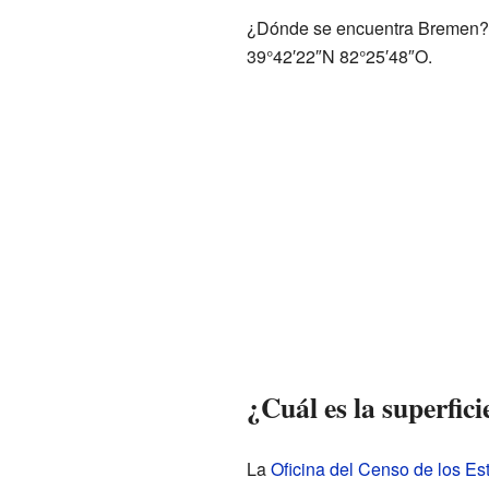
¿Dónde se encuentra Bremen? E
39°42′22″N
82°25′48″O
.
¿Cuál es la superfic
La
Oficina del Censo de los E