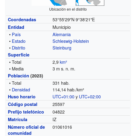
Ubicación en el distrito
53°55′29″N
9°38′21″E
Coordenadas
Municipio
Entidad
•
País
Alemania
•
Estado
Schleswig-Holstein
•
Distrito
Steinburg
Superficie
• Total
2,9
km²
• Media
3 m s. n. m.
Población
(2023)
• Total
331 hab.
•
Densidad
114,14 hab./km²
UTC+01:00
y
UTC+02:00
Huso horario
25597
Código postal
04822
Prefijo telefónico
IZ
Matrícula
01061016
Número oficial de
comunidad