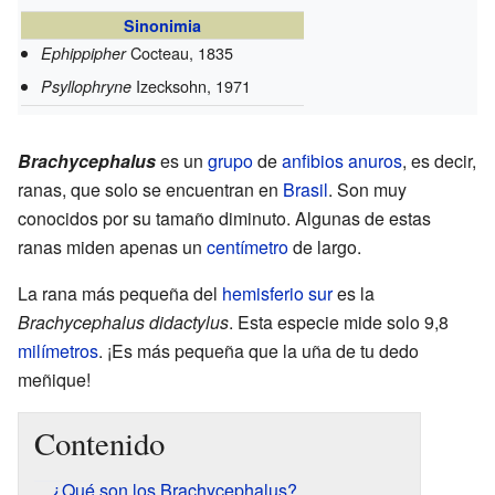
Sinonimia
Cocteau, 1835
Ephippipher
Izecksohn, 1971
Psyllophryne
Brachycephalus
es un
grupo
de
anfibios
anuros
, es decir,
ranas, que solo se encuentran en
Brasil
. Son muy
conocidos por su tamaño diminuto. Algunas de estas
ranas miden apenas un
centímetro
de largo.
La rana más pequeña del
hemisferio sur
es la
Brachycephalus didactylus
. Esta especie mide solo 9,8
milímetros
. ¡Es más pequeña que la uña de tu dedo
meñique!
Contenido
¿Qué son los Brachycephalus?