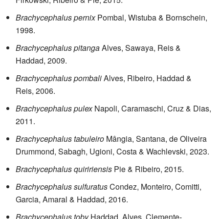
Brachycephalus pernix
Pombal, Wistuba & Bornschein,
1998.
Brachycephalus pitanga
Alves, Sawaya, Reis &
Haddad, 2009.
Brachycephalus pombali
Alves, Ribeiro, Haddad &
Reis, 2006.
Brachycephalus pulex
Napoli, Caramaschi, Cruz & Dias,
2011.
Brachycephalus tabuleiro
Mângia, Santana, de Oliveira
Drummond, Sabagh, Ugioni, Costa & Wachlevski, 2023.
Brachycephalus quiririensis
Pie & Ribeiro, 2015.
Brachycephalus sulfuratus
Condez, Monteiro, Comitti,
Garcia, Amaral & Haddad, 2016.
Brachycephalus toby
Haddad, Alves, Clemente-