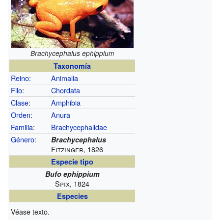
Brachycephalus ephippium
Taxonomía
Reino
:
Animalia
Filo
:
Chordata
Clase
:
Amphibia
Orden
:
Anura
Familia
:
Brachycephalidae
Género
:
Brachycephalus
Fitzinger, 1826
Especie tipo
Bufo ephippium
Spix, 1824
Especies
Véase texto.