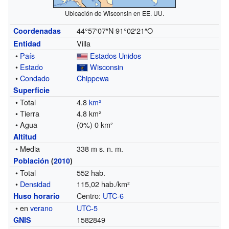
Ubicación de Wisconsin en EE. UU.
44°57′07″N
91°02′21″O
Coordenadas
Villa
Entidad
•
País
Estados Unidos
•
Estado
Wisconsin
•
Condado
Chippewa
Superficie
• Total
4.8
km²
• Tierra
4.8 km²
• Agua
(0%) 0 km²
Altitud
• Media
338 m s. n. m.
Población
(
2010
)
• Total
552 hab.
•
Densidad
115,02 hab./km²
Centro:
UTC-6
Huso horario
• en
verano
UTC-5
1582849
GNIS