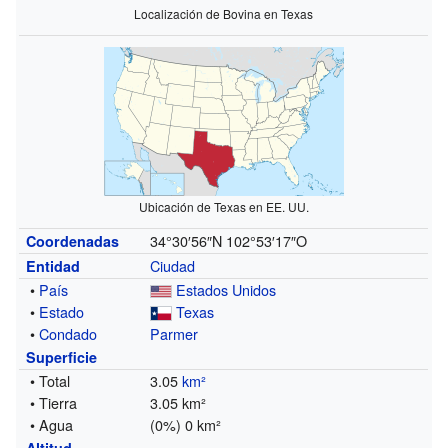
Localización de Bovina en Texas
Ubicación de Texas en EE. UU.
34°30′56″N
102°53′17″O
Coordenadas
Ciudad
Entidad
•
País
Estados Unidos
•
Estado
Texas
•
Condado
Parmer
Superficie
• Total
3.05
km²
• Tierra
3.05 km²
• Agua
(0%) 0 km²
Altitud