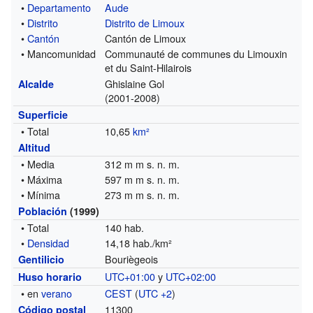
•
Departamento
Aude
•
Distrito
Distrito de Limoux
•
Cantón
Cantón de Limoux
• Mancomunidad
Communauté de communes du Limouxin
et du Saint-Hilairois
Ghislaine Gol
Alcalde
(2001-2008)
Superficie
• Total
10,65
km²
Altitud
• Media
312 m m s. n. m.
• Máxima
597 m m s. n. m.
• Mínima
273 m m s. n. m.
Población
(1999)
• Total
140 hab.
•
Densidad
14,18 hab./km²
Bouriègeois
Gentilicio
UTC+01:00
y
UTC+02:00
Huso horario
• en
verano
CEST
(
UTC +2
)
11300
Código postal