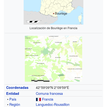
Bouriège
Localización de Bouriège en Francia
42°59′09″N
2°09′59″E
Coordenadas
Comuna francesa
Entidad
•
País
Francia
•
Región
Languedoc-Roussillon