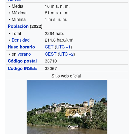
• Media
16 m s. n. m.
• Máxima
81 m s. n. m.
• Mínima
1 m s. n. m.
Población
(2022)
• Total
2264 hab.
•
Densidad
214,8 hab./km²
CET
(
UTC +1
)
Huso horario
• en
verano
CEST
(
UTC +2
)
33710
Código postal
33067
Código INSEE
Sitio web oficial