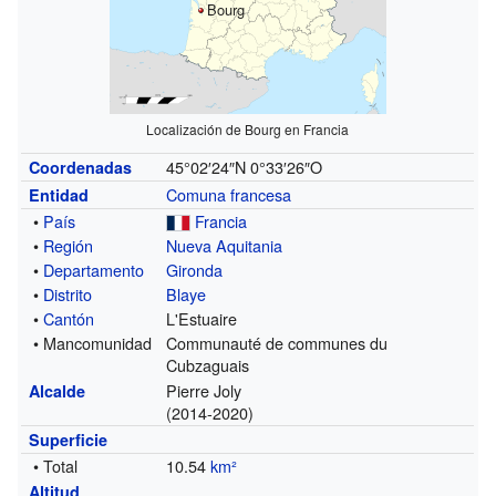
Bourg
Localización de Bourg en Francia
45°02′24″N
0°33′26″O
Coordenadas
Comuna francesa
Entidad
•
País
Francia
•
Región
Nueva Aquitania
•
Departamento
Gironda
•
Distrito
Blaye
•
Cantón
L'Estuaire
• Mancomunidad
Communauté de communes du
Cubzaguais
Pierre Joly
Alcalde
(2014-2020)
Superficie
• Total
10.54
km²
Altitud