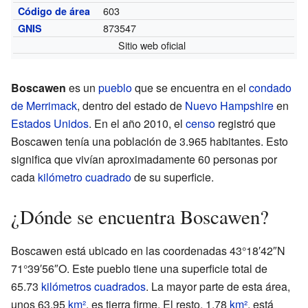
603
Código de área
873547
GNIS
Sitio web oficial
Boscawen
es un
pueblo
que se encuentra en el
condado
de Merrimack
, dentro del estado de
Nuevo Hampshire
en
Estados Unidos
. En el año 2010, el
censo
registró que
Boscawen tenía una población de 3.965 habitantes. Esto
significa que vivían aproximadamente 60 personas por
cada
kilómetro cuadrado
de su superficie.
¿Dónde se encuentra Boscawen?
Boscawen está ubicado en las coordenadas 43°18′42″N
71°39′56″O. Este pueblo tiene una superficie total de
65.73
kilómetros cuadrados
. La mayor parte de esta área,
unos 63.95
km²
, es tierra firme. El resto, 1.78
km²
, está