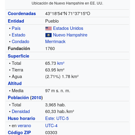
Ubicación de Nuevo Hampshire en EE. UU.
43°18′54″N
71°37′15″O
Coordenadas
Pueblo
Entidad
•
País
Estados Unidos
•
Estado
Nuevo Hampshire
•
Condado
Merrimack
1760
Fundación
Superficie
• Total
65.73
km²
• Tierra
63.95 km²
• Agua
(2.71%) 1.78 km²
Altitud
• Media
97 m s. n. m.
Población
(
2010
)
• Total
3,965 hab.
•
Densidad
60,33 hab./km²
Este
:
UTC-5
Huso horario
• en
verano
UTC-4
03303
Código ZIP