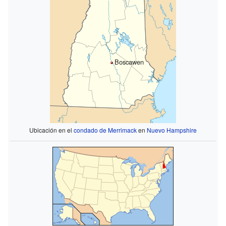
Boscawen
Ubicación en el
condado de Merrimack
en
Nuevo Hampshire