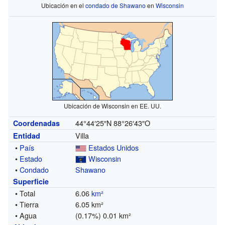
Ubicación en el
condado de Shawano
en
Wisconsin
Ubicación de Wisconsin en EE. UU.
44°44′25″N
88°26′43″O
Coordenadas
Villa
Entidad
•
País
Estados Unidos
•
Estado
Wisconsin
•
Condado
Shawano
Superficie
• Total
6.06
km²
• Tierra
6.05 km²
• Agua
(0.17%) 0.01 km²