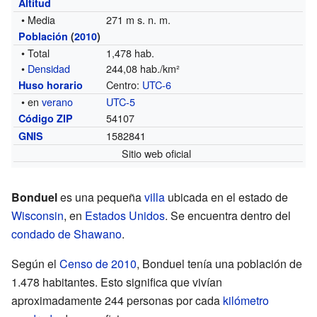
Altitud
• Media
271 m s. n. m.
Población
(
2010
)
• Total
1,478 hab.
•
Densidad
244,08 hab./km²
Centro:
UTC-6
Huso horario
• en
verano
UTC-5
54107
Código ZIP
1582841
GNIS
Sitio web oficial
Bonduel
es una pequeña
villa
ubicada en el estado de
Wisconsin
, en
Estados Unidos
. Se encuentra dentro del
condado de Shawano
.
Según el
Censo de 2010
, Bonduel tenía una población de
1.478 habitantes. Esto significa que vivían
aproximadamente 244 personas por cada
kilómetro