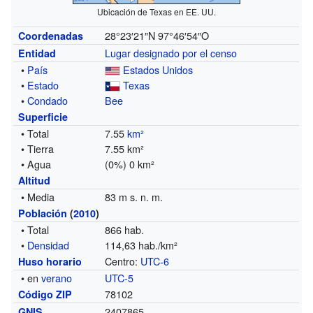
Ubicación de Texas en EE. UU.
28°23′21″N
97°46′54″O
Coordenadas
Lugar designado por el censo
Entidad
•
País
Estados Unidos
•
Estado
Texas
•
Condado
Bee
Superficie
• Total
7.55
km²
• Tierra
7.55 km²
• Agua
(0%) 0 km²
Altitud
• Media
83 m s. n. m.
Población
(
2010
)
• Total
866 hab.
•
Densidad
114,63 hab./km²
Centro:
UTC-6
Huso horario
• en
verano
UTC-5
78102
Código ZIP
2407865
GNIS