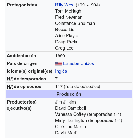
Billy West
(1991-1994)
Protagonistas
Tom McHugh
Fred Newman
Constance Shulman
Becca Lish
Alice Playten
Doug Preis
Greg Lee
1990
Ambientación
Estados Unidos
País de origen
Inglés
Idioma(s)
original(es)
7
N.º
de temporadas
117
(lista de episodios)
N.º
de episodios
Producción
Jim Jinkins
Productor(es)
David Campbell
ejecutivo(s)
Vanessa Coffey (temporadas 1-4)
Mary Harrington (temporadas 1-4)
Christine Martin
David Martin