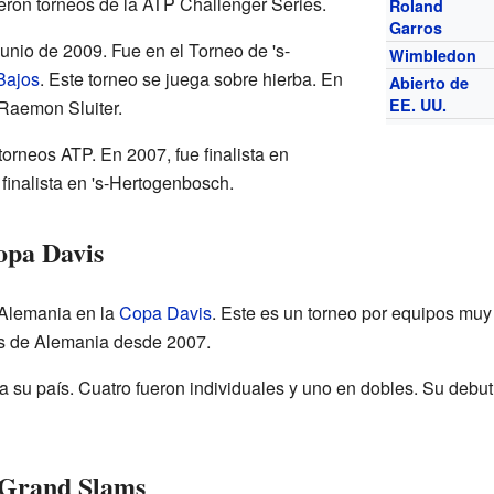
ueron torneos de la ATP Challenger Series.
Roland
Garros
junio de 2009. Fue en el Torneo de 's-
Wimbledon
Bajos
. Este torneo se juega sobre hierba. En
Abierto de
EE. UU.
l Raemon Sluiter.
torneos ATP. En 2007, fue finalista en
finalista en 's-Hertogenbosch.
opa Davis
 Alemania en la
Copa Davis
. Este es un torneo por equipos muy
s de Alemania desde 2007.
ra su país. Cuatro fueron individuales y uno en dobles. Su debu
 Grand Slams