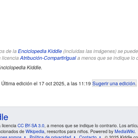
los de la
Enciclopedia Kiddle
(incluidas las imágenes) se puede u
a licencia
Atribución-CompartirIgual
a menos que se indique lo con
nciclopedia Kiddle.
Última edición el 17 oct 2025, a las 11:19
Sugerir una edición
.
dle
a licencia
CC BY-SA 3.0
, a menos que se indique lo contrario. Los artíc
ccionados de
Wikipedia
, reescritos para niños. Powered by
MediaWiki
.
énes somos
Política de privacidad
Contacto
© 2025 Kiddle.co