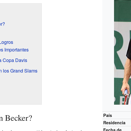
er?
 Logros
es Importantes
la Copa Davis
 los Grand Slams
n Becker?
País
Residencia
Fecha de