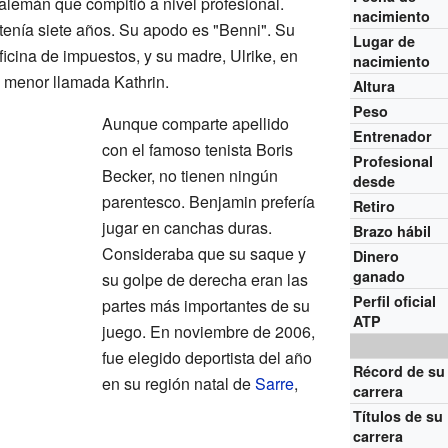
alemán que compitió a nivel profesional.
nacimiento
enía siete años. Su apodo es "Benni". Su
Lugar de
ficina de impuestos, y su madre, Ulrike, en
nacimiento
 menor llamada Kathrin.
Altura
Peso
Aunque comparte apellido
Entrenador
con el famoso tenista Boris
Profesional
Becker, no tienen ningún
desde
parentesco. Benjamin prefería
Retiro
jugar en canchas duras.
Brazo hábil
Consideraba que su saque y
Dinero
ganado
su golpe de derecha eran las
Perfil oficial
partes más importantes de su
ATP
juego. En noviembre de 2006,
fue elegido deportista del año
Récord de su
en su región natal de
Sarre
,
carrera
Títulos de su
carrera