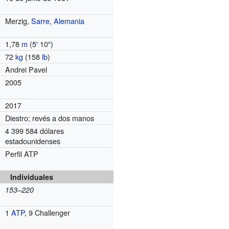
Merzig,
Sarre
,
Alemania
1,78
m
(5
′
10
″
)
72
kg
(158
lb
)
Andrei Pavel
2005
2017
Diestro; revés a dos manos
4 399 584 dólares
estadounidenses
Perfil ATP
Individuales
153–220
1
ATP
, 9 Challenger