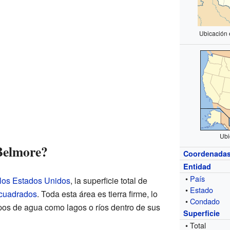
Ubicación 
Ubi
Belmore?
Coordenada
Entidad
•
País
 los Estados Unidos
, la superficie total de
•
Estado
 cuadrados
. Toda esta área es tierra firme, lo
•
Condado
rpos de agua como lagos o ríos dentro de sus
Superficie
• Total