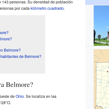
e 143 personas. Su densidad de población
ersonas por cada
kilómetro cuadrado
.
more?
elmore?
en Belmore?
 habitantes de Belmore?
ra Belmore?
roeste de
Ohio
. Se localiza en las
′28″O.