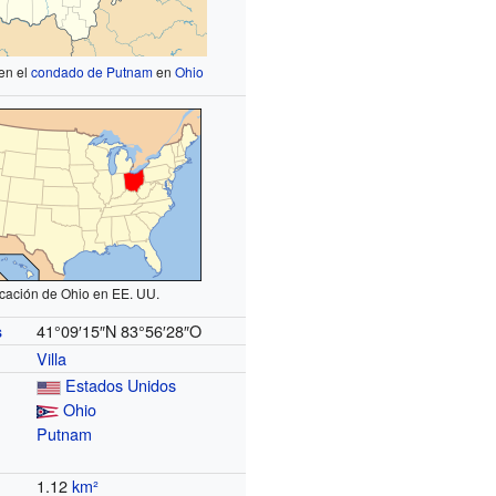
en el
condado de Putnam
en
Ohio
cación de Ohio en EE. UU.
41°09′15″N
83°56′28″O
s
Villa
Estados Unidos
Ohio
Putnam
1.12
km²