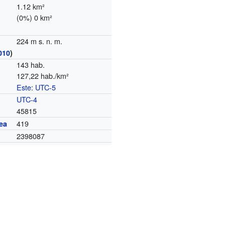
1.12 km²
(0%) 0 km²
224 m s. n. m.
010
)
143 hab.
127,22 hab./km²
Este
:
UTC-5
o
UTC-4
45815
419
ea
2398087