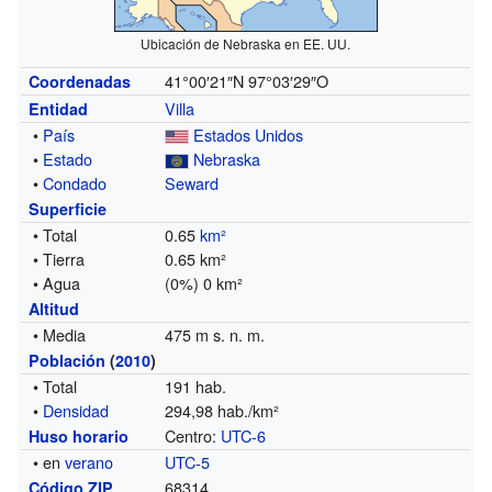
Ubicación de Nebraska en EE. UU.
41°00′21″N
97°03′29″O
Coordenadas
Villa
Entidad
•
País
Estados Unidos
•
Estado
Nebraska
•
Condado
Seward
Superficie
• Total
0.65
km²
• Tierra
0.65 km²
• Agua
(0%) 0 km²
Altitud
• Media
475 m s. n. m.
Población
(
2010
)
• Total
191 hab.
•
Densidad
294,98 hab./km²
Centro:
UTC-6
Huso horario
• en
verano
UTC-5
68314
Código ZIP