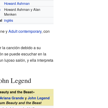
Howard Ashman
Howard Ashman y Alan
)
Menken
inglés
al
une y
Adult contemporary
, con
 la canción debido a su
ión se puede escuchar en la
 lujoso salón, y ella interpreta
John Legend
eauty and the Beast»
Ariana Grande
y
John Legend
lbum
Beauty and the Beast