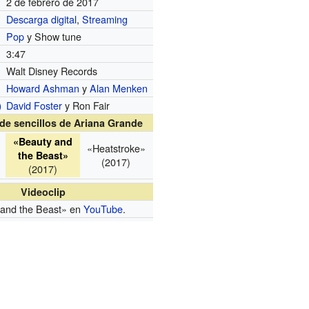
2 de febrero de 2017
Descarga digital
,
Streaming
Pop
y Show tune
3:47
Walt Disney Records
Howard Ashman
y
Alan Menken
David Foster
y Ron Fair
)
de sencillos de Ariana Grande
«Beauty and
«Heatstroke»
the Beast»
(2017)
(2017)
Videoclip
and the Beast»
en
YouTube
.