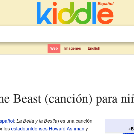
Web
Imágenes
English
the Beast (canción) para ni
spañol
:
La Bella y la Bestia
) es una canción
r los
estadounidenses
Howard Ashman
y
«B