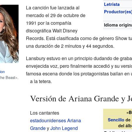
Letrista
La canción fue lanzada al
Productor(es
mercado el 29 de octubre de
1991 por la compañía
Idioma origin
discográfica Walt Disney
Records. Está clasificada como de género Show t
una duración de 2 minutos y 44 segundos.
Lansbury estuvo en un principio dudando de grabar
envejecida voz, pero finalmente accedió y su vers
ion
famosa escena donde los protagonistas bailan en un
the Beast».
a la tetera.
Versión de Ariana Grande y 
Los cantantes
«B
Sencillo
de
estadounidenses
Ariana
del á
Grande
y
John Legend