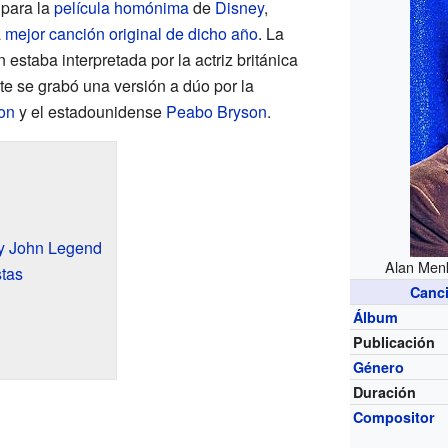
 para la
película homónima
de
Disney
,
 mejor canción original de dicho año
. La
estaba interpretada por la actriz británica
te se grabó una versión a dúo por la
on
y el estadounidense
Peabo Bryson
.
 y John Legend
Alan Menk
stas
Canc
Álbum
Publicación
Género
Duración
Compositor