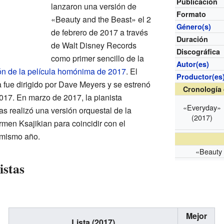
Publicación
lanzaron una versión de
Formato
«Beauty and the Beast» el 2
Género(s)
de febrero de 2017 a través
Duración
de Walt Disney Records
Discográfica
como primer sencillo de la
Autor(es)
ón de la película homónima de 2017
. El
Productor(es
fue dirigido por Dave Meyers y se estrenó
Cronología 
017. En marzo de 2017, la pianista
«Everyday»
 realizó una versión orquestal de la
(2017)
rmen Ksajikian para coincidir con el
 mismo año.
«Beauty 
istas
Mejor
Lista (2017)