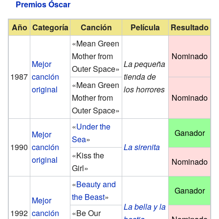
Premios Óscar
Año
Categoría
Canción
Película
Resultado
«Mean Green
Mother from
Nominado
Mejor
La pequeña
Outer Space»
1987
canción
tienda de
«Mean Green
original
los horrores
Mother from
Nominado
Outer Space»
«
Under the
Ganador
Mejor
Sea
»
1990
canción
La sirenita
«Kiss the
original
Nominado
Girl»
«
Beauty and
Ganador
the Beast
»
Mejor
La bella y la
1992
canción
«Be Our