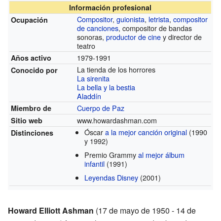
Información profesional
Compositor
,
guionista
,
letrista
,
compositor
Ocupación
de canciones
, compositor de bandas
sonoras,
productor de cine
y director de
teatro
1979-1991
Años activo
La tienda de los horrores
Conocido por
La sirenita
La bella y la bestia
Aladdín
Cuerpo de Paz
Miembro de
www.howardashman.com
Sitio web
Óscar
a la mejor canción original
(1990
Distinciones
y 1992)
Premio Grammy
al mejor álbum
infantil
(1991)
Leyendas Disney
(2001)
Howard Elliott Ashman
(17 de mayo de 1950 - 14 de