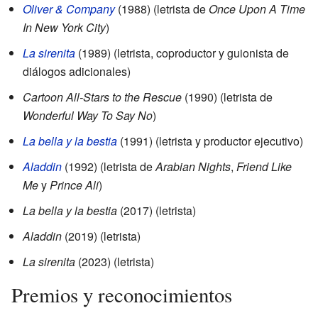
Oliver & Company
(1988) (letrista de
Once Upon A Time
In New York City
)
La sirenita
(1989) (letrista, coproductor y guionista de
diálogos adicionales)
Cartoon All-Stars to the Rescue
(1990) (letrista de
Wonderful Way To Say No
)
La bella y la bestia
(1991) (letrista y productor ejecutivo)
Aladdin
(1992) (letrista de
Arabian Nights
,
Friend Like
Me
y
Prince Ali
)
La bella y la bestia
(2017) (letrista)
Aladdin
(2019) (letrista)
La sirenita
(2023) (letrista)
Premios y reconocimientos