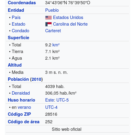
34°43′06″N
76°39′50″O
Coordenadas
Pueblo
Entidad
•
País
Estados Unidos
•
Estado
Carolina del Norte
•
Condado
Carteret
Superficie
• Total
9.2
km²
• Tierra
7.1 km²
• Agua
2.1 km²
Altitud
• Media
3 m s. n. m.
Población
(
2010
)
• Total
4039 hab.
•
Densidad
306,05 hab./km²
Este
:
UTC-5
Huso horario
• en
verano
UTC-4
28516
Código ZIP
252
Código de área
Sitio web oficial