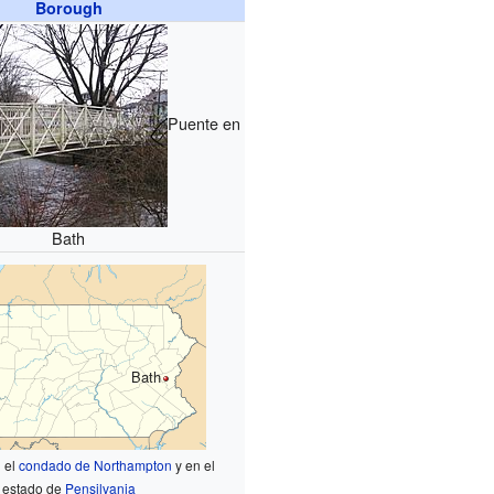
Borough
Puente en
Bath
Bath
 el
condado de Northampton
y en el
estado de
Pensilvania