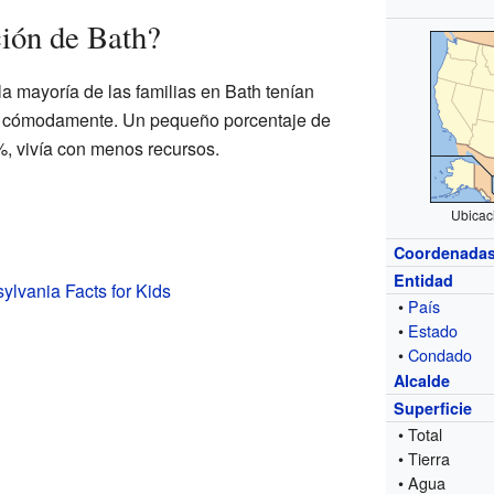
ión de Bath?
a mayoría de las familias en Bath tenían
vir cómodamente. Un pequeño porcentaje de
%, vivía con menos recursos.
Ubicac
Coordenada
Entidad
ylvania Facts for Kids
•
País
•
Estado
•
Condado
Alcalde
Superficie
• Total
• Tierra
• Agua