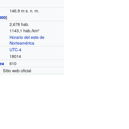
146.9 m s. n. m.
000
)
2,678 hab.
1143,1 hab./km²
Horario del este de
o
Norteamérica
UTC-4
18014
610
ea
Sitio web oficial