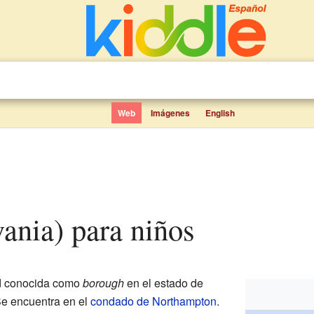
Web
Imágenes
English
lvania) para niños
d conocida como
borough
en el estado de
Se encuentra en el
condado de Northampton
.