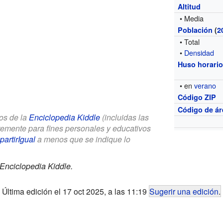
Altitud
• Media
Población
(
2
• Total
•
Densidad
Huso horari
• en
verano
Código ZIP
Código de ár
los de la
Enciclopedia Kiddle
(incluidas las
bremente para fines personales y educativos
artirIgual
a menos que se indique lo
Enciclopedia Kiddle.
Última edición el 17 oct 2025, a las 11:19
Sugerir una edición
.