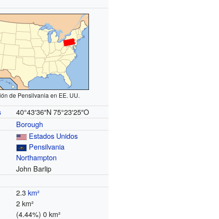
ión de Pensilvania en EE. UU.
40°43′36″N
75°23′25″O
s
Borough
Estados Unidos
Pensilvania
Northampton
John Barlip
2.3
km²
2 km²
(4.44%) 0 km²