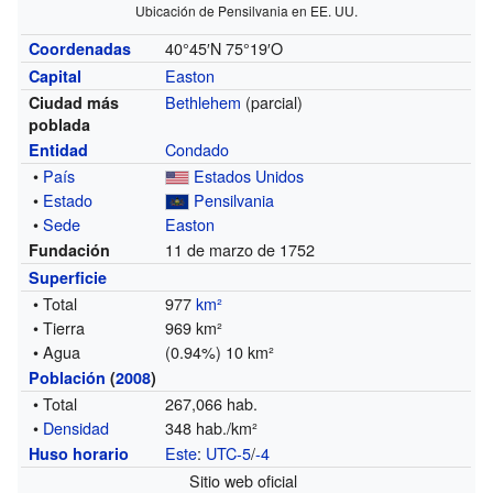
Ubicación de Pensilvania en EE. UU.
40°45′N
75°19′O
Coordenadas
Easton
Capital
Bethlehem
(parcial)
Ciudad más
poblada
Condado
Entidad
•
País
Estados Unidos
•
Estado
Pensilvania
•
Sede
Easton
11 de marzo de 1752
Fundación
Superficie
• Total
977
km²
• Tierra
969 km²
• Agua
(0.94%) 10 km²
Población
(
2008
)
• Total
267,066 hab.
•
Densidad
348 hab./km²
Este
:
UTC-5
/
-4
Huso horario
Sitio web oficial