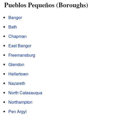
Pueblos Pequeños (Boroughs)
Bangor
Bath
Chapman
East Bangor
Freemansburg
Glendon
Hellertown
Nazareth
North Catasauqua
Northampton
Pen Argyl