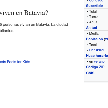
Superficie
viven en Batavia?
• Total
• Tierra
• Agua
45 personas vivían en Batavia. La ciudad
Altitud
bitantes.
• Media
Población
(
2
• Total
•
Densidad
Huso horari
• en
verano
inois Facts for Kids
Código ZIP
GNIS