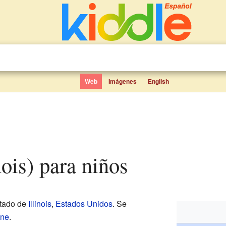
Web
Imágenes
English
inois) para niños
stado de
Illinois
,
Estados Unidos
. Se
ane
.