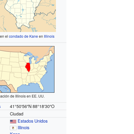
 en el
condado de Kane
en
Illinois
ación de Illinois en EE. UU.
41°50′56″N
88°18′30″O
s
Ciudad
Estados Unidos
Illinois
Kane