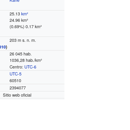
25.13
km²
24.96 km²
(0.69%) 0.17 km²
203 m s. n. m.
010
)
26 045 hab.
1036,28 hab./km²
Centro:
UTC-6
o
UTC-5
60510
2394077
Sitio web oficial