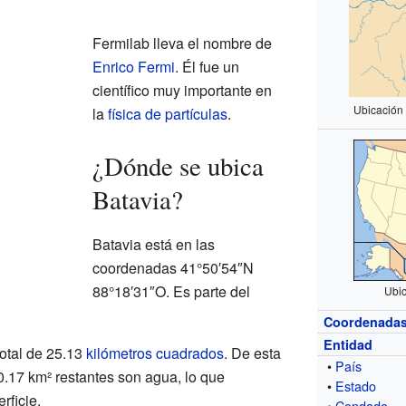
Fermilab lleva el nombre de
Enrico Fermi
. Él fue un
científico muy importante en
Ubicación
la
física de partículas
.
¿Dónde se ubica
Batavia?
Batavia está en las
coordenadas 41°50′54″N
88°18′31″O. Es parte del
Ubic
Coordenada
Entidad
total de 25.13
kilómetros cuadrados
. De esta
•
País
 0.17 km² restantes son agua, lo que
•
Estado
rficie.
•
Condado