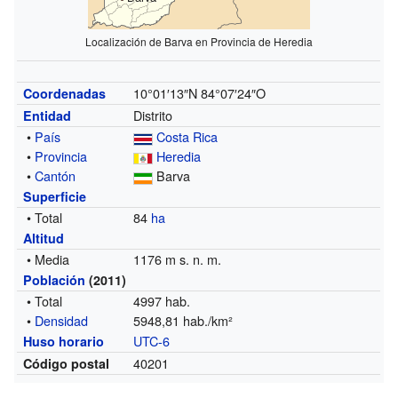
Localización de Barva en Provincia de Heredia
10°01′13″N
84°07′24″O
Coordenadas
Distrito
Entidad
•
País
Costa Rica
•
Provincia
Heredia
•
Cantón
Barva
Superficie
• Total
84
ha
Altitud
• Media
1176 m s. n. m.
Población
(2011)
• Total
4997 hab.
•
Densidad
5948,81 hab./km²
UTC-6
Huso horario
40201
Código postal