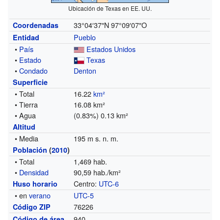
Ubicación de Texas en EE. UU.
33°04′37″N
97°09′07″O
Coordenadas
Pueblo
Entidad
•
País
Estados Unidos
•
Estado
Texas
•
Condado
Denton
Superficie
• Total
16.22
km²
• Tierra
16.08 km²
• Agua
(0.83%) 0.13 km²
Altitud
• Media
195 m s. n. m.
Población
(
2010
)
• Total
1,469 hab.
•
Densidad
90,59 hab./km²
Centro:
UTC-6
Huso horario
• en
verano
UTC-5
76226
Código ZIP
940
Código de área