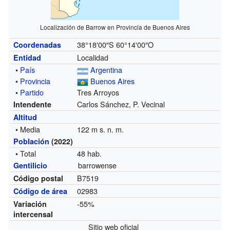
Localización de Barrow en Provincia de Buenos Aires
38°18′00″S
60°14′00″O
Coordenadas
Localidad
Entidad
•
País
Argentina
•
Provincia
Buenos Aires
•
Partido
Tres Arroyos
Carlos Sánchez, P. Vecinal
Intendente
Altitud
• Media
122 m s. n. m.
Población
(2022)
• Total
48 hab.
barrowense
Gentilicio
B7519
Código postal
02983
Código de área
-55%
Variación
intercensal
Sitio web oficial