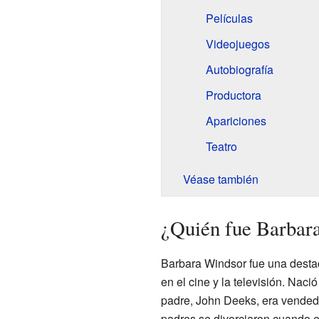
Películas
Videojuegos
Autobiografía
Productora
Apariciones
Teatro
Véase también
¿Quién fue Barbar
Barbara Windsor fue una destac
en el cine y la televisión. Naci
padre, John Deeks, era vendedo
padres se divorciaron cuando el