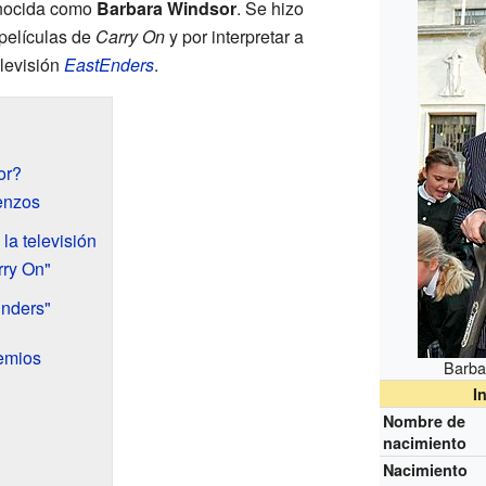
onocida como
Barbara Windsor
. Se hizo
películas de
Carry On
y por interpretar a
elevisión
EastEnders
.
or?
enzos
 la televisión
rry On"
Enders"
emios
Barba
I
Nombre de
nacimiento
Nacimiento