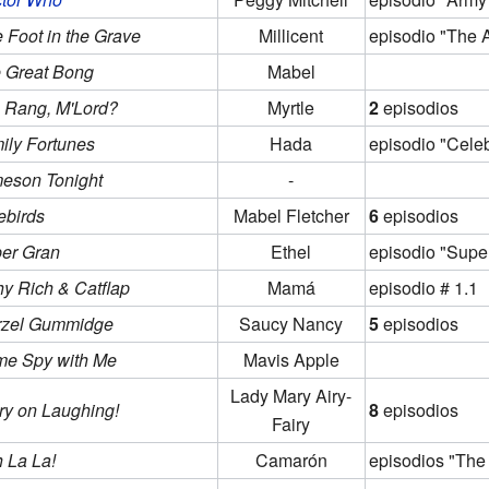
 Foot in the Grave
Millicent
episodio "The A
 Great Bong
Mabel
 Rang, M'Lord?
Myrtle
2
episodios
ily Fortunes
Hada
episodio "Celeb
eson Tonight
-
ebirds
Mabel Fletcher
6
episodios
er Gran
Ethel
episodio "Supe
thy Rich & Catflap
Mamá
episodio # 1.1
zel Gummidge
Saucy Nancy
5
episodios
e Spy with Me
Mavis Apple
Lady Mary Airy-
ry on Laughing!
8
episodios
Fairy
 La La!
Camarón
episodios "The