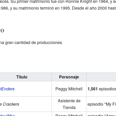
eces. Su primer matrimonio fue con Ronnie Knight en 1964, y 
986, y su matrimonio terminó en 1995. Desde el año 2000 hasta
ro
na gran cantidad de producciones.
Título
Personaje
tEnders
Peggy Mitchell
1,561
episodio
Asistente de
le Crackers
episodio "My Fi
Tienda
tor Who
Peggy Mitchell
episodio "Army