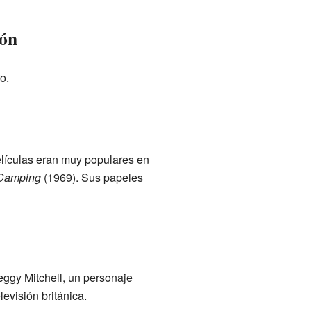
ión
o.
elículas eran muy populares en
 Camping
(1969). Sus papeles
 Peggy Mitchell, un personaje
levisión británica.