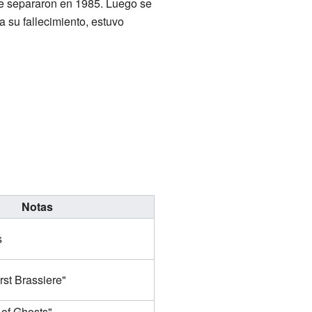
se separaron en 1985. Luego se
 su fallecimiento, estuvo
Notas
s
rst Brassiere"
 of Ghosts"