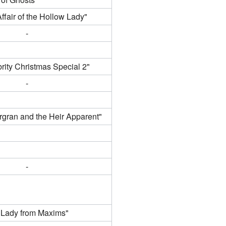
ffair of the Hollow Lady"
-
rity Christmas Special 2"
-
rgran and the Heir Apparent"
-
 Lady from Maxims"