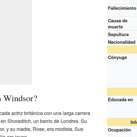
Fallecimiento
Causa de
muerte
Sepultura
Nacionalidad
Cónyuge
a Windsor?
Educada en
ada actriz británica con una larga carrera
ó en Shoreditch, un barrio de Londres. Su
In
r, y su madre, Rose, era modista. Sus
Ocupación
la era joven.