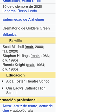
Shoreditch
,
Reino Unido
10 de diciembre de 2020
Londres
,
Reino Unido
Enfermedad de Alzheimer
Crematorio de Golders Green
Británica
Familia
Scott Mitchell (
matr.
2000;
fall.
2020)
Stephen Hollings (
matr.
1986;
div.
1995)
Ronnie Knight (
matr.
1964;
div.
1985)
Educación
Aida Foster Theatre School
Our Lady's Catholic High
School
formación profesional
Actriz
,
actriz de teatro
,
actriz de
cine
y autobiógrafa