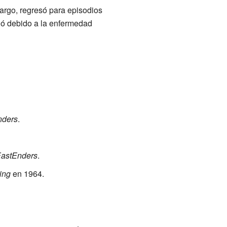
argo, regresó para episodios
ió debido a la enfermedad
nders
.
astEnders
.
ing
en 1964.