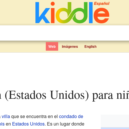
Web
Imágenes
English
n (Estados Unidos) para ni
a
villa
que se encuentra en el
condado de
ois
en
Estados Unidos
. Es un lugar donde