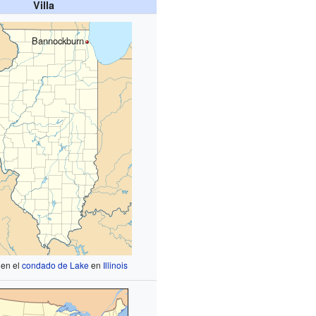
Villa
Bannockburn
 en el
condado de Lake
en
Illinois