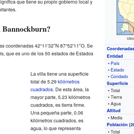
ignifica que tiene su propio gobierno local y
itantes.
a Bannockburn?
Ubic
las coordenadas 42°11′32″N 87°52′11″O. Se
Coordenada
ois, que es uno de los 50 estados de Estados
Entidad
•
País
•
Estado
La villa tiene una superficie
•
Condado
total de 5.29
kilómetros
Superficie
cuadrados
. De esta área, la
• Total
mayor parte, 5.23 kilómetros
• Tierra
• Agua
cuadrados, es tierra firme.
Altitud
Una pequeña parte, 0.06
• Media
kilómetros cuadrados, es
Población
(
2
agua, lo que representa
• Total