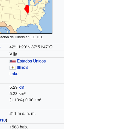
ación de Illinois en EE. UU.
42°11′29″N
87°51′47″O
s
Villa
Estados Unidos
Illinois
Lake
5.29
km²
5.23 km²
(1.13%) 0.06 km²
211 m s. n. m.
010
)
1583 hab.