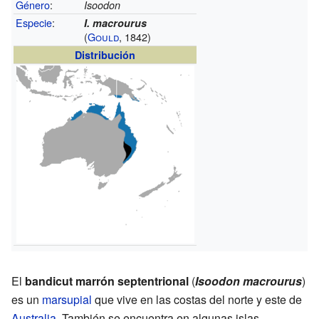
Género
:
Isoodon
Especie
:
I. macrourus
(
Gould
, 1842)
Distribución
El
bandicut marrón septentrional
(
Isoodon macrourus
)
es un
marsupial
que vive en las costas del norte y este de
Australia
. También se encuentra en algunas islas