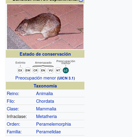
Estado de conservación
Preocupación menor
(
UICN 3.1
)
Taxonomía
Reino
:
Animalia
Filo
:
Chordata
Clase
:
Mammalia
Infraclase:
Metatheria
Orden
:
Peramelemorphia
Familia
:
Peramelidae