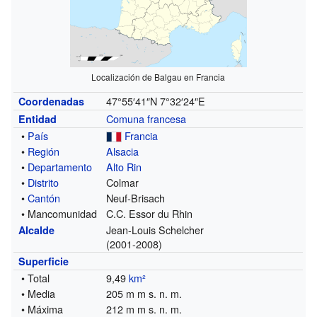
Localización de Balgau en Francia
47°55′41″N
7°32′24″E
Coordenadas
Comuna francesa
Entidad
•
País
Francia
•
Región
Alsacia
•
Departamento
Alto Rin
•
Distrito
Colmar
•
Cantón
Neuf-Brisach
• Mancomunidad
C.C. Essor du Rhin
Jean-Louis Schelcher
Alcalde
(2001-2008)
Superficie
• Total
9,49
km²
• Media
205 m m s. n. m.
• Máxima
212 m m s. n. m.