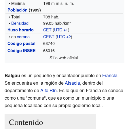
• Mínima
198 m m s. n. m.
Población
(1999)
• Total
708 hab.
•
Densidad
99,05 hab./km²
CET
(
UTC +1
)
Huso horario
• en
verano
CEST
(
UTC +2
)
68740
Código postal
68016
Código INSEE
Sitio web oficial
Balgau
es un pequeño y encantador pueblo en
Francia
.
Se encuentra en la región de
Alsacia
, dentro del
departamento de
Alto Rin
. Es lo que en Francia se conoce
como una "comuna", que es como un municipio o una
pequeña localidad con su propio gobierno local.
Contenido