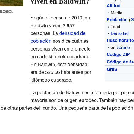
viven en Baldwin?
Altitud
istórico.
• Media
Según el censo de 2010, en
Población
(
2
Baldwin vivían 3.957
• Total
personas. La
densidad de
•
Densidad
Huso horari
población
nos dice cuántas
• en
verano
personas viven en promedio
Código ZIP
en cada kilómetro cuadrado.
Código de ár
En Baldwin, esta densidad
GNIS
era de 525.56 habitantes por
kilómetro cuadrado.
La población de Baldwin está formada por person
mayoría son de origen europeo. También hay per
y de otras partes del mundo. Una pequeña parte de la población