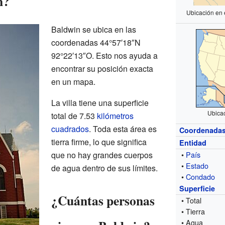
n?
Ubicación en 
Baldwin se ubica en las
coordenadas 44°57′18″N
92°22′13″O. Esto nos ayuda a
encontrar su posición exacta
en un mapa.
La villa tiene una superficie
Ubica
total de 7.53
kilómetros
cuadrados
. Toda esta área es
Coordenada
tierra firme, lo que significa
Entidad
que no hay grandes cuerpos
•
País
•
Estado
de agua dentro de sus límites.
•
Condado
Superficie
¿Cuántas personas
• Total
• Tierra
• Agua