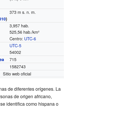
373 m s. n. m.
010
)
3,957 hab.
525,56 hab./km²
Centro:
UTC-6
o
UTC-5
54002
715
ea
1582743
Sitio web oficial
as de diferentes orígenes. La
sonas de origen africano,
 se identifica como hispana o