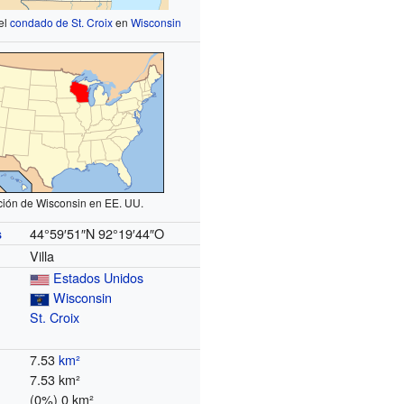
el
condado de St. Croix
en
Wisconsin
ción de Wisconsin en EE. UU.
44°59′51″N
92°19′44″O
s
Villa
Estados Unidos
Wisconsin
St. Croix
7.53
km²
7.53 km²
(0%) 0 km²