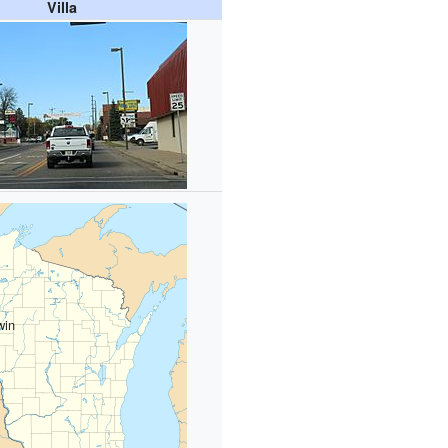
Villa
win