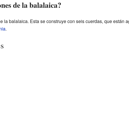
ones de la balalaica?
 de la balalaica. Esta se construye con seis cuerdas, que están 
nia
.
es