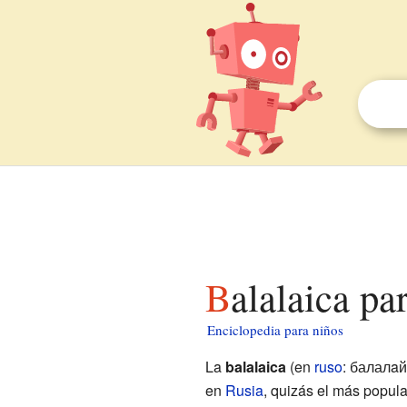
Balalaica pa
Enciclopedia para niños
La
balalaica
(en
ruso
: балалaй
en
Rusia
, quizás el más popula