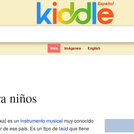
Web
Imágenes
English
ra niños
ка) es un
instrumento musical
muy conocido
r de ese país. Es un tipo de
laúd
que tiene