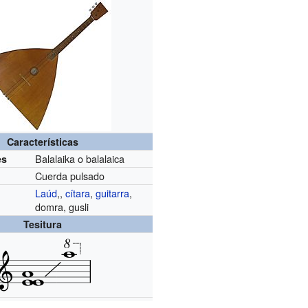
Características
Balalaika o balalaica
es
Cuerda pulsado
Laúd
,,
cítara
,
guitarra
,
domra, gusli
Tesitura