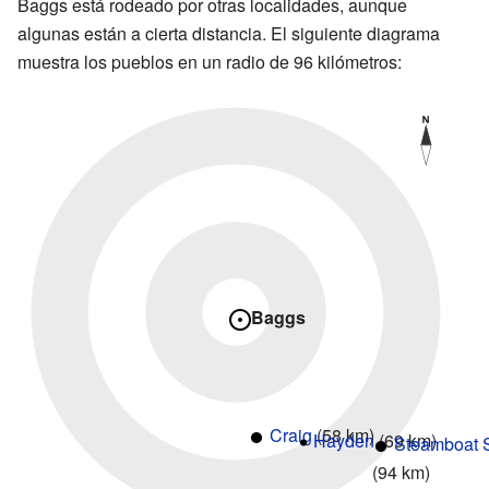
Baggs está rodeado por otras localidades, aunque
algunas están a cierta distancia. El siguiente diagrama
muestra los pueblos en un radio de 96 kilómetros:
Baggs
Craig
(58 km)
Hayden
(69 km)
Steamboat 
(94 km)