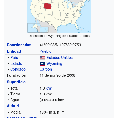
Ubicación de Wyoming en Estados Unidos
41°02′08″N
107°39′27″O
Coordenadas
Pueblo
Entidad
•
País
Estados Unidos
•
Estado
Wyoming
•
Condado
Carbon
11 de marzo de 2008
Fundación
Superficie
• Total
1.3
km²
• Tierra
1.3 km²
• Agua
(0.0%) 0.0 km²
Altitud
• Media
1904 m s. n. m.
Población
(
2010
)