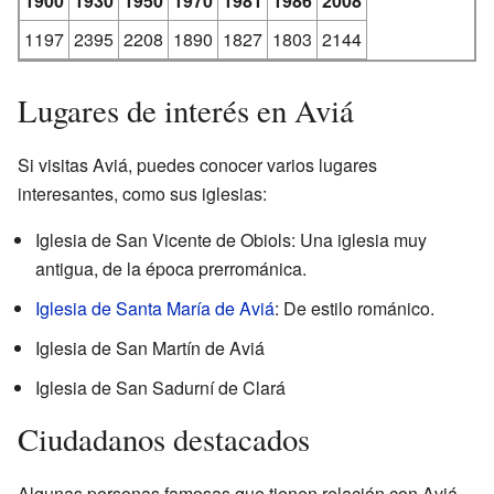
1900
1930
1950
1970
1981
1986
2008
1197
2395
2208
1890
1827
1803
2144
Lugares de interés en Aviá
Si visitas Aviá, puedes conocer varios lugares
interesantes, como sus iglesias:
Iglesia de San Vicente de Obiols: Una iglesia muy
antigua, de la época prerrománica.
Iglesia de Santa María de Aviá
: De estilo románico.
Iglesia de San Martín de Aviá
Iglesia de San Sadurní de Clará
Ciudadanos destacados
Algunas personas famosas que tienen relación con Aviá