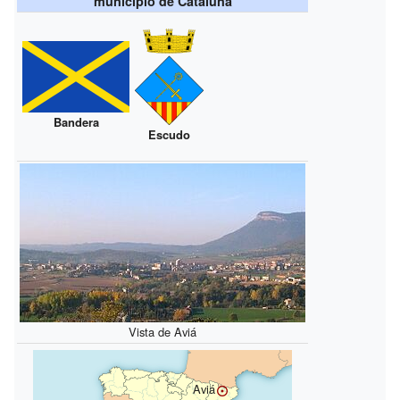
municipio de Cataluña
Bandera
Escudo
Vista de Aviá
Aviá