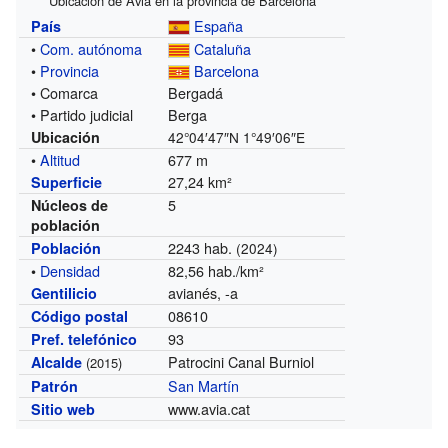
Ubicación de Aviá en la provincia de Barcelona
España
País
•
Com. autónoma
Cataluña
•
Provincia
Barcelona
• Comarca
Bergadá
• Partido judicial
Berga
Ubicación
42°04′47″N
1°49′06″E
•
Altitud
677 m
27,24 km²
Superficie
5
Núcleos de
población
2243 hab.
Población
(2024)
•
Densidad
82,56 hab./km²
avianés, -a
Gentilicio
08610
Código postal
93
Pref. telefónico
Patrocini Canal Burniol
Alcalde
(2015)
San Martín
Patrón
www.avia.cat
Sitio web