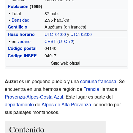
Población
(1999)
• Total
87 hab.
•
Densidad
2,95 hab./km²
Auzétans (en francés)
Gentilicio
UTC+01:00
y
UTC+02:00
Huso horario
• en
verano
CEST
(
UTC +2
)
04140
Código postal
04017
Código INSEE
Sitio web oficial
Auzet
es un pequeño pueblo y una
comuna francesa
. Se
encuentra en una hermosa región de
Francia
llamada
Provenza-Alpes-Costa Azul
. Este lugar es parte del
departamento
de
Alpes de Alta Provenza
, conocido por
sus paisajes montañosos.
Contenido