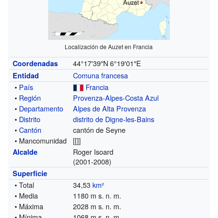
Auzet
Localización de Auzet en Francia
44°17′39″N
6°19′01″E
Coordenadas
Comuna francesa
Entidad
•
País
Francia
•
Región
Provenza-Alpes-Costa Azul
•
Departamento
Alpes de Alta Provenza
•
Distrito
distrito de Digne-les-Bains
•
Cantón
cantón de Seyne
• Mancomunidad
[[]]
Roger Isoard
Alcalde
(2001-2008)
Superficie
• Total
34,53
km²
• Media
1180 m s. n. m.
• Máxima
2028 m s. n. m.
• Mínima
1068 m s. n. m.