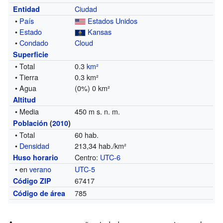
Ciudad
Entidad
•
País
Estados Unidos
•
Estado
Kansas
•
Condado
Cloud
Superficie
• Total
0.3
km²
• Tierra
0.3 km²
• Agua
(0%) 0 km²
Altitud
• Media
450 m s. n. m.
Población
(
2010
)
• Total
60 hab.
•
Densidad
213,34 hab./km²
Centro:
UTC-6
Huso horario
• en
verano
UTC-5
67417
Código ZIP
785
Código de área