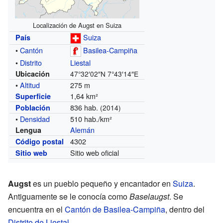
Localización de Augst en Suiza
Suiza
País
•
Cantón
Basilea-Campiña
•
Distrito
Liestal
Ubicación
47°32′02″N
7°43′14″E
•
Altitud
275 m
1,64 km²
Superficie
836 hab.
Población
(2014)
•
Densidad
510 hab./km²
Alemán
Lengua
4302
Código postal
Sitio web oficial
Sitio web
Augst
es un pueblo pequeño y encantador en
Suiza
.
Antiguamente se le conocía como
Baselaugst
. Se
encuentra en el
Cantón de Basilea-Campiña
, dentro del
Distrito de Liestal
.