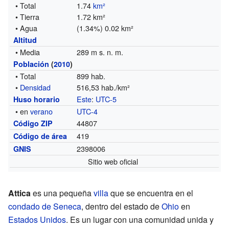
• Total
1.74
km²
• Tierra
1.72 km²
• Agua
(1.34%) 0.02 km²
Altitud
• Media
289 m s. n. m.
Población
(
2010
)
• Total
899 hab.
•
Densidad
516,53 hab./km²
Este
:
UTC-5
Huso horario
• en
verano
UTC-4
44807
Código ZIP
419
Código de área
2398006
GNIS
Sitio web oficial
Attica
es una pequeña
villa
que se encuentra en el
condado de Seneca
, dentro del estado de
Ohio
en
Estados Unidos
. Es un lugar con una comunidad unida y