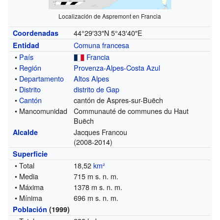
Localización de Aspremont en Francia
44°29′33″N
5°43′40″E
Coordenadas
Comuna francesa
Entidad
•
País
Francia
•
Región
Provenza-Alpes-Costa Azul
•
Departamento
Altos Alpes
•
Distrito
distrito de Gap
•
Cantón
cantón de Aspres-sur-Buëch
• Mancomunidad
Communauté de communes du Haut
Buëch
Jacques Francou
Alcalde
(2008-2014)
Superficie
• Total
18,52
km²
• Media
715 m s. n. m.
• Máxima
1378 m s. n. m.
• Mínima
696 m s. n. m.
Población
(1999)