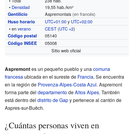
• Total
238 hab.
•
Densidad
19,55 hab./km²
Aspremontais
(en francés)
Gentilicio
UTC+01:00
y
UTC+02:00
Huso horario
• en
verano
CEST
(
UTC +2
)
05140
Código postal
05008
Código INSEE
Sitio web oficial
Aspremont
es un pequeño pueblo y una
comuna
francesa
ubicada en el sureste de
Francia
. Se encuentra
en la región de
Provenza-Alpes-Costa Azul
. Aspremont
forma parte del
departamento
de
Altos Alpes
. También
está dentro del
distrito de Gap
y pertenece al cantón de
Aspres-sur-Buëch.
¿Cuántas personas viven en