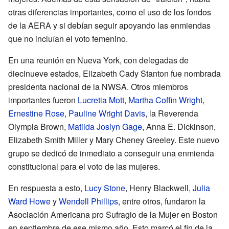
otras diferencias importantes, como el uso de los fondos
de la AERA y si debían seguir apoyando las enmiendas
que no incluían el voto femenino.
En una reunión en Nueva York, con delegadas de
diecinueve estados, Elizabeth Cady Stanton fue nombrada
presidenta nacional de la NWSA. Otros miembros
importantes fueron
Lucretia Mott
,
Martha Coffin Wright
,
Ernestine Rose
,
Pauline Wright Davis
, la Reverenda
Olympia Brown,
Matilda Joslyn Gage
, Anna E. Dickinson,
Elizabeth Smith Miller y Mary Cheney Greeley. Este nuevo
grupo se dedicó de inmediato a conseguir una enmienda
constitucional para el voto de las mujeres.
En respuesta a esto,
Lucy Stone
, Henry Blackwell,
Julia
Ward Howe
y
Wendell Phillips
, entre otros, fundaron la
Asociación Americana pro Sufragio de la Mujer en Boston
en septiembre de ese mismo año. Esto marcó el fin de la