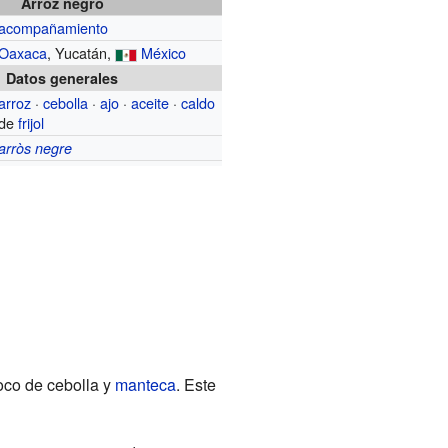
Arroz negro
acompañamiento
Oaxaca
, Yucatán,
México
Datos generales
arroz
·
cebolla
·
ajo
·
aceite
·
caldo
de
frijol
arròs negre
poco de cebolla y
manteca
. Este