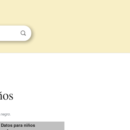
ños
 negro.
Datos para niños