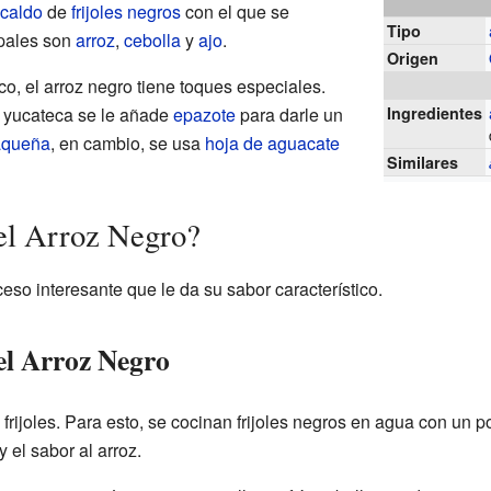
caldo
de
frijoles negros
con el que se
Tipo
ipales son
arroz
,
cebolla
y
ajo
.
Origen
o, el arroz negro tiene toques especiales.
a yucateca se le añade
epazote
para darle un
Ingredientes
aqueña
, en cambio, se usa
hoja de aguacate
Similares
el Arroz Negro?
eso interesante que le da su sabor característico.
el Arroz Negro
 frijoles. Para esto, se cocinan frijoles negros en agua con un 
y el sabor al arroz.