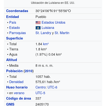
Ubicación de Luisiana en EE. UU.
30°24′06″N
91°55′56″O
Coordenadas
Pueblo
Entidad
•
País
Estados Unidos
•
Estado
Luisiana
•
Parroquias
St. Landry
y
St. Martin
Superficie
• Total
1.84
km²
• Tierra
1.8 km²
• Agua
(1.97%) 0.04 km²
Altitud
• Media
8 m s. n. m.
Población
(
2010
)
• Total
1057 hab.
•
Densidad
575,61 hab./km²
Centro
:
UTC-6
Huso horario
• en
verano
UTC-5
337
Código de área
2405170
GNIS