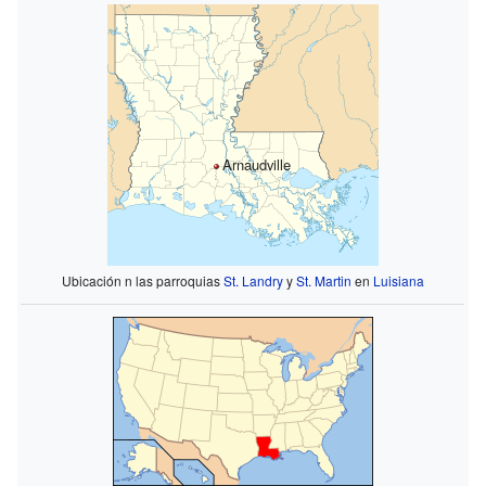
Arnaudville
Ubicación n las parroquias
St. Landry
y
St. Martin
en
Luisiana